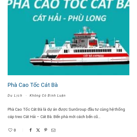
Phà Cao Tốc Cát Bà
Du Lịch
Không Có Bình Luận
Phà Cao Tốc Cát Bà là dự án được SunGroup đầu tư cùng hệ thống
cáp treo Cát Hải – Cát Bà. Bến phà mới cách bến cũ…
0