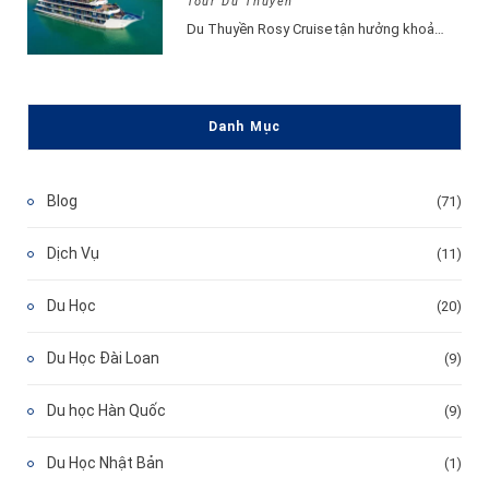
Tour Du Thuyền
Du Thuyền Rosy Cruise tận hưởng khoảnh khắc vui vẻ, hạnh phúc đắm say lòng…
Danh Mục
Blog
(71)
Dịch Vụ
(11)
Du Học
(20)
Du Học Đài Loan
(9)
Du học Hàn Quốc
(9)
Du Học Nhật Bản
(1)