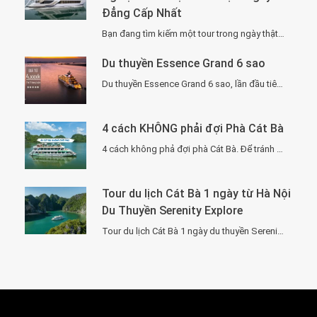
Đẳng Cấp Nhất
Bạn đang tìm kiếm một tour trong ngày thật “đã”, nhưng vẫn phải sang –…
Du thuyền Essence Grand 6 sao
Du thuyền Essence Grand 6 sao, lần đầu tiên xuất hiện tại Hạ Long. Với…
4 cách KHÔNG phải đợi Phà Cát Bà
4 cách không phả đợi phà Cát Bà. Để tránh phải chờ đợi lâu vì…
Tour du lịch Cát Bà 1 ngày từ Hà Nội
Du Thuyền Serenity Explore
Tour du lịch Cát Bà 1 ngày du thuyền Serenity Explore, đi về trong ngày…