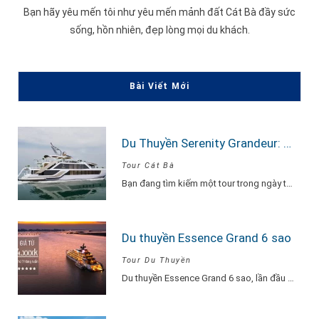
Bạn hãy yêu mến tôi như yêu mến mảnh đất Cát Bà đầy sức
sống, hồn nhiên, đẹp lòng mọi du khách.
Bài Viết Mới
Du Thuyền Serenity Grandeur: Trải Nghiệm Tour Vịnh Lan Hạ 1 Ngày Đẳng Cấp Nhất
Tour Cát Bà
Bạn đang tìm kiếm một tour trong ngày thật “đã”, nhưng vẫn phải sang –…
Du thuyền Essence Grand 6 sao
Tour Du Thuyền
Du thuyền Essence Grand 6 sao, lần đầu tiên xuất hiện tại Hạ Long. Với…