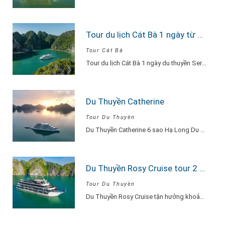
Tour du lịch Cát Bà 1 ngày từ Hà Nội Du Thuyền Serenity Explore
Tour Cát Bà
Tour du lịch Cát Bà 1 ngày du thuyền Serenity Explore, đi về trong ngày…
Du Thuyền Catherine
Tour Du Thuyền
Du Thuyền Catherine 6 sao Hạ Long Du Thuyền Catherine một khu nghỉ dưỡng thu…
Du Thuyền Rosy Cruise tour 2 ngày 1 đêm
Tour Du Thuyền
Du Thuyền Rosy Cruise tận hưởng khoảnh khắc vui vẻ, hạnh phúc đắm say lòng…