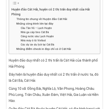
Huyện đảo Cát Hải, huyện có 2 thị trấn duy nhất của Hải
Phòng
Thông tin chung về Huyện đảo Cát Hải
Những công trình lớn tại đây
Cầu Tân Vũ – Lạch Huyện
Nhà ga cáp treo Cát Bà
Cảng nước sâu Lạch Huyện
Nhà máy ô tô Vinfast
Các dự án du lịch tại Cát Bà
Những điểm check in đẹp chỉ có ở Cát Hải
Huyện đảo duy nhất có 2 thị trấn là Cát Hải của thành phố
Hải Phòng.
Đây hiện là huyện đảo duy nhất có 2 thị trấn ở nước ta, đó
là Cát Bà, Cát Hải.
Cùng 10 xã: Đồng Bài, Nghĩa Lộ, Văn Phong, Hoàng Châu.
Phù Long, Trân Châu, Xuân Đám, Việt Hải, Gia Luận và Hiền
Hào.
Quần đảo Cát Bà thuộc huyện Cát Hải, có địa hình karst với