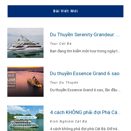
Bài Viết Mới
Du Thuyền Serenity Grandeur: Trải Nghiệm Tour Vịnh Lan Hạ 1 Ngày Đẳng Cấp Nhất
Tour Cát Bà
Bạn đang tìm kiếm một tour trong ngày thật “đã”, nhưng vẫn phải sang –…
Du thuyền Essence Grand 6 sao
Tour Du Thuyền
Du thuyền Essence Grand 6 sao, lần đầu tiên xuất hiện tại Hạ Long. Với…
4 cách KHÔNG phải đợi Phà Cát Bà
Kinh Nghiệm Cát Bà
4 cách không phả đợi phà Cát Bà. Để tránh phải chờ đợi lâu vì…