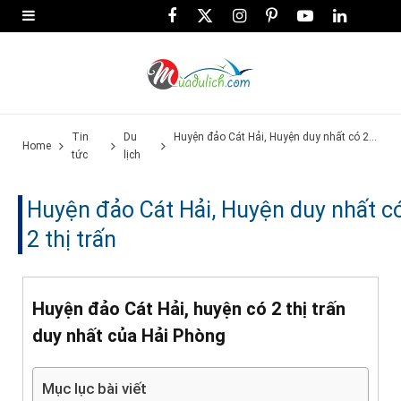
F
X
I
P
Y
L
a
(
n
i
o
i
c
T
s
n
u
n
e
w
t
t
T
k
Tin
Du
Huyện đảo Cát Hải, Huyện duy nhất có 2 thị trấn
b
i
a
e
u
e
Home
tức
lịch
o
t
g
r
b
d
Huyện đảo Cát Hải, Huyện duy nhất c
o
t
r
e
e
I
2 thị trấn
k
e
a
s
n
r
m
t
)
Huyện đảo Cát Hải, huyện có 2 thị trấn
duy nhất của Hải Phòng
Mục lục bài viết