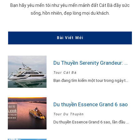
Bạn hãy yêu mến tôi như yêu mến mảnh đất Cát Bà đầy sức
sống, hồn nhiên, đẹp lòng mọi du khách.
Bài Viết Mới
Du Thuyền Serenity Grandeur: Trải Nghiệm Tour Vịnh Lan Hạ 1 Ngày Đẳng Cấp Nhất
Tour Cát Bà
Bạn đang tìm kiếm một tour trong ngày thật “đã”, nhưng vẫn phải sang –…
Du thuyền Essence Grand 6 sao
Tour Du Thuyền
Du thuyền Essence Grand 6 sao, lần đầu tiên xuất hiện tại Hạ Long. Với…