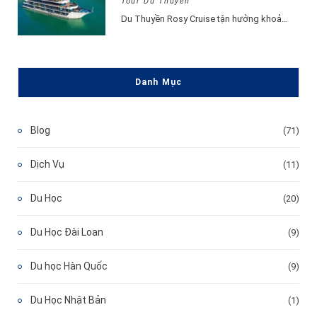
Tour Du Thuyền
Du Thuyền Rosy Cruise tận hưởng khoảnh khắc vui vẻ, hạnh phúc đắm say lòng…
Danh Mục
Blog
(71)
Dịch Vụ
(11)
Du Học
(20)
Du Học Đài Loan
(9)
Du học Hàn Quốc
(9)
Du Học Nhật Bản
(1)