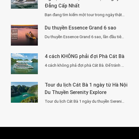
Đẳng Cấp Nhất
Bạn đang tìm kiếm một tour trong ngày thật “đã”, nhưng vẫn phải sang –…
Du thuyền Essence Grand 6 sao
Du thuyền Essence Grand 6 sao, lần đầu tiên xuất hiện tại Hạ Long. Với…
4 cách KHÔNG phải đợi Phà Cát Bà
4 cách không phả đợi phà Cát Bà. Để tránh phải chờ đợi lâu vì…
Tour du lịch Cát Bà 1 ngày từ Hà Nội
Du Thuyền Serenity Explore
Tour du lịch Cát Bà 1 ngày du thuyền Serenity Explore, đi về trong ngày…