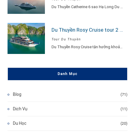
Du Thuyền Catherine 6 sao Hạ Long Du Thuyền Catherine một khu nghỉ dưỡng thu…
Du Thuyền Rosy Cruise tour 2 ngày 1 đêm
Tour Du Thuyền
Du Thuyền Rosy Cruise tận hưởng khoảnh khắc vui vẻ, hạnh phúc đắm say lòng…
Danh Mục
Blog
(71)
Dịch Vụ
(11)
Du Học
(20)