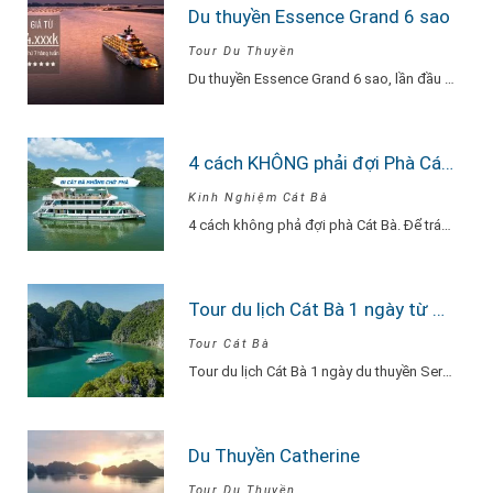
Du thuyền Essence Grand 6 sao
Tour Du Thuyền
Du thuyền Essence Grand 6 sao, lần đầu tiên xuất hiện tại Hạ Long. Với…
4 cách KHÔNG phải đợi Phà Cát Bà
Kinh Nghiệm Cát Bà
4 cách không phả đợi phà Cát Bà. Để tránh phải chờ đợi lâu vì…
Tour du lịch Cát Bà 1 ngày từ Hà Nội Du Thuyền Serenity Explore
Tour Cát Bà
Tour du lịch Cát Bà 1 ngày du thuyền Serenity Explore, đi về trong ngày…
Du Thuyền Catherine
Tour Du Thuyền