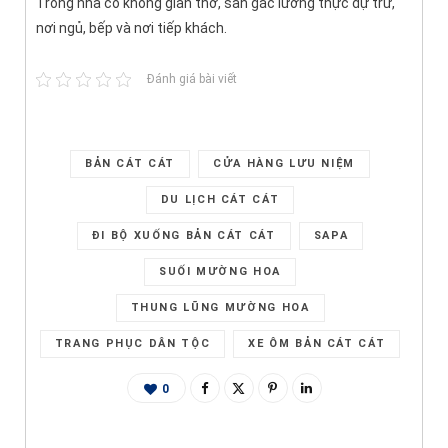
Trong nhà có không gian thờ, sàn gác lương thực dự trữ,
nơi ngủ, bếp và nơi tiếp khách.
Đánh giá bài viết
BẢN CÁT CÁT
CỬA HÀNG LƯU NIỆM
DU LỊCH CÁT CÁT
ĐI BỘ XUỐNG BẢN CÁT CÁT
SAPA
SUỐI MƯỜNG HOA
THUNG LŨNG MƯỜNG HOA
TRANG PHỤC DÂN TỘC
XE ÔM BẢN CÁT CÁT
0