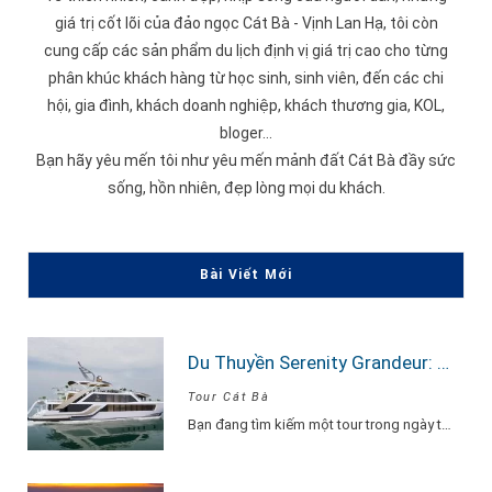
giá trị cốt lõi của đảo ngọc Cát Bà -
Vịnh Lan Hạ
, tôi còn
cung cấp các sản phẩm du lịch định vị giá trị cao cho từng
phân khúc khách hàng từ học sinh, sinh viên, đến các chi
hội, gia đình, khách doanh nghiệp, khách thương gia, KOL,
bloger...
Bạn hãy yêu mến tôi như yêu mến mảnh đất Cát Bà đầy sức
sống, hồn nhiên, đẹp lòng mọi du khách.
Bài Viết Mới
Du Thuyền Serenity Grandeur: Trải Nghiệm Tour Vịnh Lan Hạ 1 Ngày Đẳng Cấp Nhất
Tour Cát Bà
Bạn đang tìm kiếm một tour trong ngày thật “đã”, nhưng vẫn phải sang –…