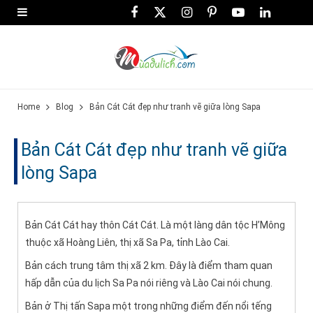
F
X
I
P
Y
L
a
(
n
i
o
i
c
T
s
n
u
n
e
w
t
t
T
k
Home
Blog
Bản Cát Cát đẹp như tranh vẽ giữa lòng Sapa
b
i
a
e
u
e
o
t
g
r
b
d
Bản Cát Cát đẹp như tranh vẽ giữa
o
t
r
e
e
I
lòng Sapa
k
e
a
s
n
r
m
t
Bản Cát Cát hay thôn Cát Cát. Là một làng dân tộc H’Mông
)
thuộc xã Hoàng Liên, thị xã Sa Pa, tỉnh Lào Cai.
Bản cách trung tâm thị xã 2 km. Đây là điểm tham quan
hấp dẫn của du lịch Sa Pa nói riêng và Lào Cai nói chung.
Bản ở Thị tấn Sapa một trong những điểm đến nổi tếng