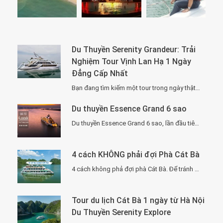
Du Thuyền Serenity Grandeur: Trải
Nghiệm Tour Vịnh Lan Hạ 1 Ngày
Đẳng Cấp Nhất
Bạn đang tìm kiếm một tour trong ngày thật “đã”, nhưng vẫn phải sang –…
Du thuyền Essence Grand 6 sao
Du thuyền Essence Grand 6 sao, lần đầu tiên xuất hiện tại Hạ Long. Với…
4 cách KHÔNG phải đợi Phà Cát Bà
4 cách không phả đợi phà Cát Bà. Để tránh phải chờ đợi lâu vì…
Tour du lịch Cát Bà 1 ngày từ Hà Nội
Du Thuyền Serenity Explore