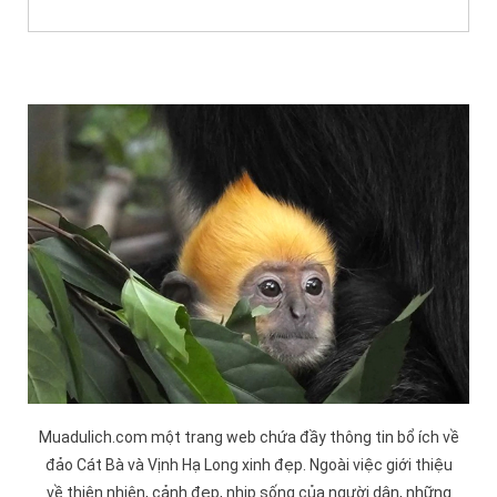
Muadulich.com một trang web chứa đầy thông tin bổ ích về
đảo
Cát Bà
và
Vịnh Hạ Long
xinh đẹp. Ngoài việc giới thiệu
về thiên nhiên, cảnh đẹp, nhịp sống của người dân, những