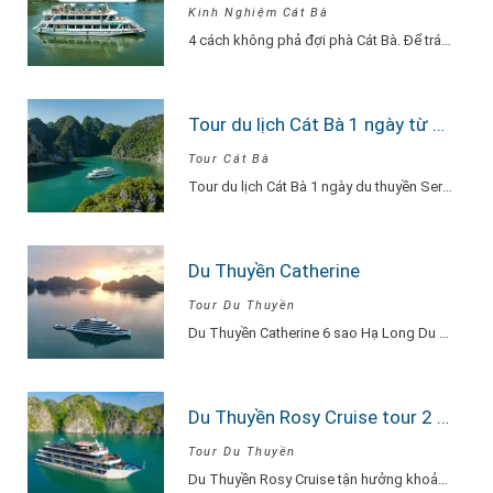
Kinh Nghiệm Cát Bà
4 cách không phả đợi phà Cát Bà. Để tránh phải chờ đợi lâu vì…
Tour du lịch Cát Bà 1 ngày từ Hà Nội Du Thuyền Serenity Explore
Tour Cát Bà
Tour du lịch Cát Bà 1 ngày du thuyền Serenity Explore, đi về trong ngày…
Du Thuyền Catherine
Tour Du Thuyền
Du Thuyền Catherine 6 sao Hạ Long Du Thuyền Catherine một khu nghỉ dưỡng thu…
Du Thuyền Rosy Cruise tour 2 ngày 1 đêm
Tour Du Thuyền
Du Thuyền Rosy Cruise tận hưởng khoảnh khắc vui vẻ, hạnh phúc đắm say lòng…