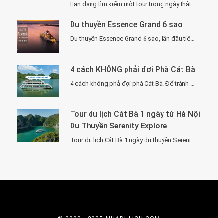
Bạn đang tìm kiếm một tour trong ngày thật “đã”, nhưng vẫn phải sang –…
Du thuyền Essence Grand 6 sao
Du thuyền Essence Grand 6 sao, lần đầu tiên xuất hiện tại Hạ Long. Với…
4 cách KHÔNG phải đợi Phà Cát Bà
4 cách không phả đợi phà Cát Bà. Để tránh phải chờ đợi lâu vì…
Tour du lịch Cát Bà 1 ngày từ Hà Nội
Du Thuyền Serenity Explore
Tour du lịch Cát Bà 1 ngày du thuyền Serenity Explore, đi về trong ngày…