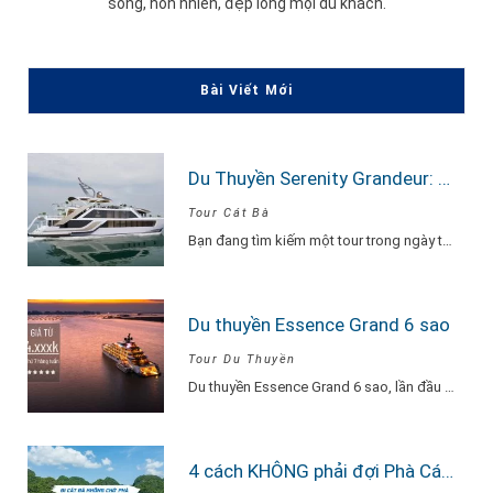
sống, hồn nhiên, đẹp lòng mọi du khách.
Bài Viết Mới
Du Thuyền Serenity Grandeur: Trải Nghiệm Tour Vịnh Lan Hạ 1 Ngày Đẳng Cấp Nhất
Tour Cát Bà
Bạn đang tìm kiếm một tour trong ngày thật “đã”, nhưng vẫn phải sang –…
Du thuyền Essence Grand 6 sao
Tour Du Thuyền
Du thuyền Essence Grand 6 sao, lần đầu tiên xuất hiện tại Hạ Long. Với…
4 cách KHÔNG phải đợi Phà Cát Bà