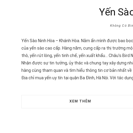
Yến Sà
Không Có Bì
Yến Sào Ninh Hòa – Khánh Hòa. Nằm ẩn mình được bao bọc b
của yến sào cao cấp. Hàng năm, cung cấp ra thị trường một 
thô, yến rút lông, yến tinh chế, yến xuất khẩu… Châu’s Bird
Nhận được sự tin tưởng, ủy thác và chung tay xây dựng nh
hàng cùng tham quan và tìm hiểu thông tin cơ bản nhất về
Địa chỉ mua yến uy tín tại quận Ba Đình, Hà Nội. Với tác dụ
XEM THÊM