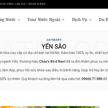
DU THUYỀN SERENITY GRANDEUR: TRẢI NGHIỆM TOUR VỊNH LAN HẠ 1 NGÀY ĐẲNG CẤP NHẤT
ong Nước
Tour Nước Ngoài
Dịch Vụ
Du 
ATEGO
CATEGORY
YẾN SÀO
nh Hòa cao cấp có địa chỉ bán tại Hà Nội. Đảm bảo 100% uy tín, chất lư
ng ngành Yến, thương hiệu
Châu’s Bird Nest
đã ra đời nhằm phục vụ nh
 làm đẹp, phục hồi sức khỏe sau điều trị bệnh nặng. Giúp trẻ hay ăn ch
0% tự nhiên. Quý khách vui lòng liên hệ qua zalo/tel:
09666 71 888
để 