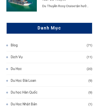
Du Thuyền Rosy Cruise tận hưởng khoảnh khắc vui vẻ, hạnh phúc đắm say lòng…
Danh Mục
Blog
(71)
Dịch Vụ
(11)
Du Học
(20)
Du Học Đài Loan
(9)
Du học Hàn Quốc
(9)
Du Học Nhật Bản
(1)