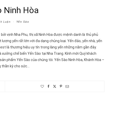
o Ninh Hòa
nh Luận
Yến Sào
ởi vịnh Nha Phu, thị xã Ninh Hòa được mệnh danh là thủ phủ
lượng yến rất lớn với đa dạng chủng loại. Yến đảo, yến nhà, yến
 Nest là thương hiệu uy tín trong làng yến những năm gần đây.
à xưởng chế biến Yến Sào tại Nha Trang. Kính mời Quý khách
 sản phẩm Yến Sào của chúng tôi. Yến Sào Ninh Hòa, Khánh Hòa –
ng thần kỳ cho sức…