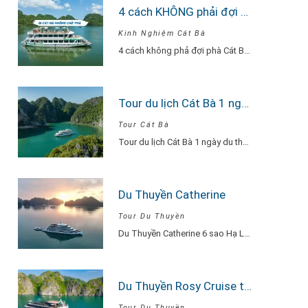
4 cách KHÔNG phải đợi Phà Cát Bà
Kinh Nghiệm Cát Bà
4 cách không phả đợi phà Cát Bà. Để tránh phải chờ đợi lâu vì…
Tour du lịch Cát Bà 1 ngày từ Hà Nội Du Thuyền Serenity Explore
Tour Cát Bà
Tour du lịch Cát Bà 1 ngày du thuyền Serenity Explore, đi về trong ngày…
Du Thuyền Catherine
Tour Du Thuyền
Du Thuyền Catherine 6 sao Hạ Long Du Thuyền Catherine một khu nghỉ dưỡng thu…
Du Thuyền Rosy Cruise tour 2 ngày 1 đêm
Tour Du Thuyền