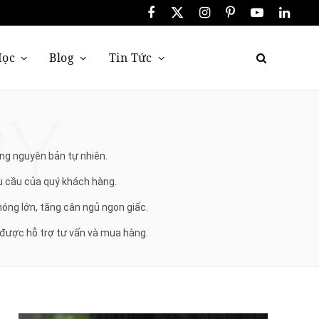
F
X
I
P
Y
L
a
(
n
i
o
i
Học
Blog
Tin Tức
c
T
s
n
u
n
e
w
t
t
T
k
RY
b
i
a
e
u
e
o
t
g
r
b
d
ợng nguyên bản tự nhiên.
o
t
r
e
e
I
u cầu của quý khách hàng.
k
e
a
s
n
óng lớn, tăng cân ngủ ngon giấc.
r
m
t
được hỗ trợ tư vấn và mua hàng.
)