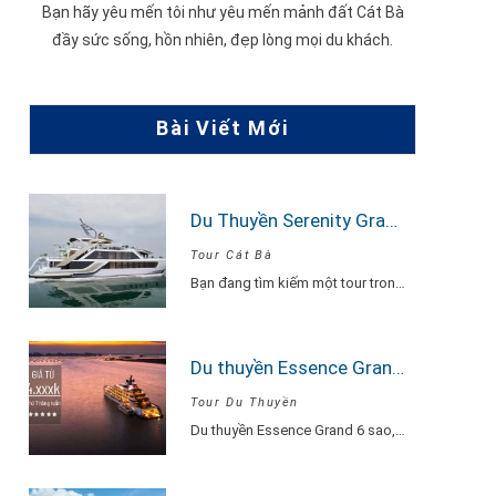
Bạn hãy yêu mến tôi như yêu mến mảnh đất Cát Bà
đầy sức sống, hồn nhiên, đẹp lòng mọi du khách.
Bài Viết Mới
Du Thuyền Serenity Grandeur: Trải Nghiệm Tour Vịnh Lan Hạ 1 Ngày Đẳng Cấp Nhất
Tour Cát Bà
Bạn đang tìm kiếm một tour trong ngày thật “đã”, nhưng vẫn phải sang –…
Du thuyền Essence Grand 6 sao
Tour Du Thuyền
Du thuyền Essence Grand 6 sao, lần đầu tiên xuất hiện tại Hạ Long. Với…