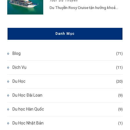
Tour Du Thuyền
Du Thuyền Rosy Cruise tận hưởng khoảnh khắc vui vẻ, hạnh phúc đắm say lòng…
Danh Mục
Blog
(71)
Dịch Vụ
(11)
Du Học
(20)
Du Học Đài Loan
(9)
Du học Hàn Quốc
(9)
Du Học Nhật Bản
(1)