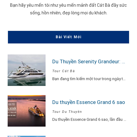
Bạn hãy yêu mến tôi như yêu mến mảnh đất Cát Bà đầy sức
sống, hồn nhiên, đẹp lòng mọi du khách.
Bài Viết Mới
Du Thuyền Serenity Grandeur: Trải Nghiệm Tour Vịnh Lan Hạ 1 Ngày Đẳng Cấp Nhất
Tour Cát Bà
Bạn đang tìm kiếm một tour trong ngày thật “đã”, nhưng vẫn phải sang –…
Du thuyền Essence Grand 6 sao
Tour Du Thuyền
Du thuyền Essence Grand 6 sao, lần đầu tiên xuất hiện tại Hạ Long. Với…