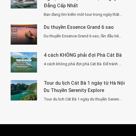
Đẳng Cấp Nhất
Bạn đang tìm kiếm một tour trong ngày thật “đã”, nhưng vẫn phải sang –…
Du thuyền Essence Grand 6 sao
Du thuyền Essence Grand 6 sao, lần đầu tiên xuất hiện tại Hạ Long. Với…
4 cách KHÔNG phải đợi Phà Cát Bà
4 cách không phả đợi phà Cát Bà. Để tránh phải chờ đợi lâu vì…
Tour du lịch Cát Bà 1 ngày từ Hà Nội
Du Thuyền Serenity Explore
Tour du lịch Cát Bà 1 ngày du thuyền Serenity Explore, đi về trong ngày…