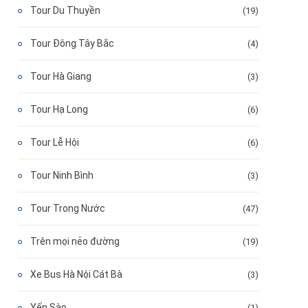
Tour Du Thuyền
(19)
Tour Đông Tây Bắc
(4)
Tour Hà Giang
(3)
Tour Hạ Long
(6)
Tour Lễ Hội
(6)
Tour Ninh Bình
(3)
Tour Trong Nước
(47)
Trên mọi nẻo đường
(19)
Xe Bus Hà Nội Cát Bà
(3)
Yến Sào
(1)