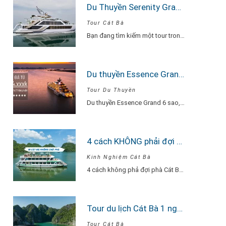
Du Thuyền Serenity Grandeur: Trải Nghiệm Tour Vịnh Lan Hạ 1 Ngày Đẳng Cấp Nhất
Tour Cát Bà
Bạn đang tìm kiếm một tour trong ngày thật “đã”, nhưng vẫn phải sang –…
Du thuyền Essence Grand 6 sao
Tour Du Thuyền
Du thuyền Essence Grand 6 sao, lần đầu tiên xuất hiện tại Hạ Long. Với…
4 cách KHÔNG phải đợi Phà Cát Bà
Kinh Nghiệm Cát Bà
4 cách không phả đợi phà Cát Bà. Để tránh phải chờ đợi lâu vì…
Tour du lịch Cát Bà 1 ngày từ Hà Nội Du Thuyền Serenity Explore
Tour Cát Bà