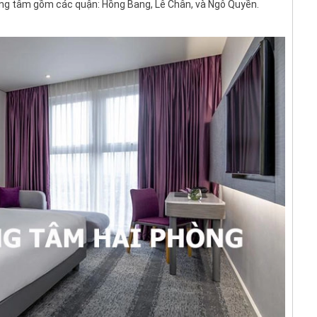
ung tâm gồm các quận: Hồng Bang, Lê Chân, và Ngô Quyền.