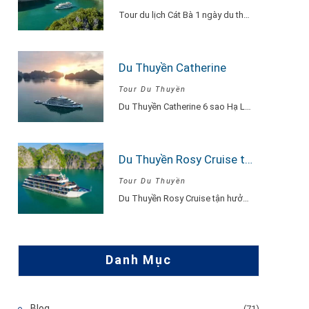
Tour du lịch Cát Bà 1 ngày du thuyền Serenity Explore, đi về trong ngày…
Du Thuyền Catherine
Tour Du Thuyền
Du Thuyền Catherine 6 sao Hạ Long Du Thuyền Catherine một khu nghỉ dưỡng thu…
Du Thuyền Rosy Cruise tour 2 ngày 1 đêm
Tour Du Thuyền
Du Thuyền Rosy Cruise tận hưởng khoảnh khắc vui vẻ, hạnh phúc đắm say lòng…
Danh Mục
Blog
(71)