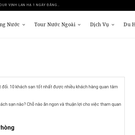
DU THUYỀN SERENITY GRANDEUR: TRẢI NGHIỆM TOUR VỊNH LAN HẠ 1 NGÀY ĐẲNG CẤP NHẤT
ong Nước
Tour Nước Ngoài
Dịch Vụ
Du 
ệt đối. 10 khách sạn tốt nhất được nhiều khách hàng quan tâm
khách sạn nào? Chỗ nào ăn ngon và thuận lợi cho việc tham quan
Phòng