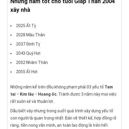
Những năm tốt cho tuổi Giáp Thân 2004
xây nhà
2025 Ất Tỵ
2028 Mậu Thân
2037 Đinh Tỵ
2043 Quý Hợi
2052 Nhâm Thân
2055 Ất Hợi
Những năm kể trên đều không phạm phải 03 yếu tố
Tam
tai
–
Kim lâu
–
Hoang ốc.
Tránh được 3 năm này mọi việc
rất xuôn xẻ và thuận lợi.
Dẫu biết vậy nhưng trong suốt quá trình xây dựng yếu tố
con người là quan trọng nhất. Bản vẽ thiết kế, hợp đồng rõ
ràng, tiền nong văn minh, an toàn lao động là trên hết.