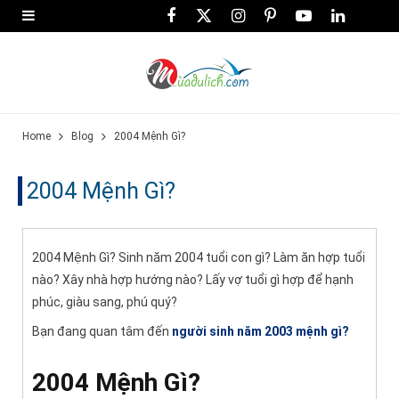
F
X
I
P
Y
L
a
(
n
i
o
i
c
T
s
n
u
n
e
w
t
t
T
k
Home
Blog
2004 Mệnh Gì?
b
i
a
e
u
e
o
t
g
r
b
d
2004 Mệnh Gì?
o
t
r
e
e
I
k
e
a
s
n
2004 Mệnh Gì? Sinh năm 2004 tuổi con gì? Làm ăn hợp tuổi
r
m
t
nào? Xây nhà hợp hướng nào? Lấy vợ tuổi gì hợp để hạnh
phúc, giàu sang, phú quý?
)
Bạn đang quan tâm đến
người sinh năm 2003 mệnh gì?
2004 Mệnh Gì?