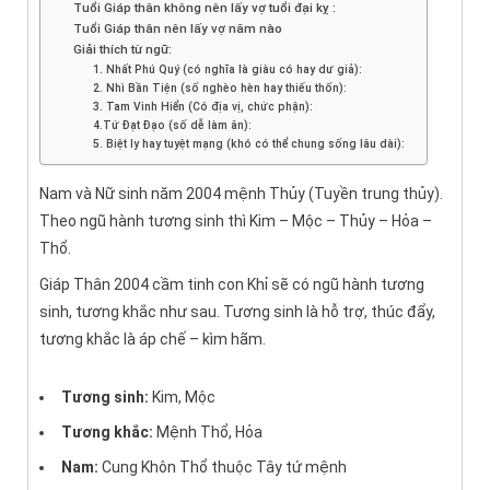
Tuổi Giáp thân không nên lấy vợ tuổi đại kỵ :
Tuổi Giáp thân nên lấy vợ năm nào
Giải thích từ ngữ:
1. Nhất Phú Quý (có nghĩa là giàu có hay dư giả):
2. Nhì Bần Tiện (số nghèo hèn hay thiếu thốn):
3. Tam Vinh Hiển (Có địa vị, chức phận):
4.Tứ Đạt Đạo (số dễ làm ăn):
5. Biệt ly hay tuyệt mạng (khó có thể chung sống lâu dài):
Nam và Nữ sinh năm 2004 mệnh Thủy (Tuyền trung thủy).
Theo ngũ hành tương sinh thì Kim – Mộc – Thủy – Hỏa –
Thổ.
Giáp Thân 2004 cầm tinh con Khỉ sẽ có ngũ hành tương
sinh, tương khắc như sau. Tương sinh là hỗ trợ, thúc đẩy,
tương khắc là áp chế – kìm hãm.
Tương sinh:
Kim, Mộc
Tương khắc:
Mệnh Thổ, Hỏa
Nam:
Cung Khôn Thổ thuộc Tây tứ mệnh