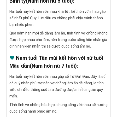
Bính tý(Nam hơn nữ 5 tuổi):
Hai tuổi này kết hôn với nhau khá tốt, kết hôn với nhau gặp
số nhất phú Quý. Lúc đầu vợ chồng phải chịu cảnh thành
bại nhiều phen.
Qua năm hạn mới dễ dàng làm ăn, tính tình vợ chồng không
được hợp nhau cho lắm, nên trong cuộc sống hôn nhân gia
đình nên kiên nhẫn thì sẽ được cuộc sống ấm no.
♥
Nam tuổi Tân mùi kết hôn với nữ tuổi
Mậu dần(Nam hơn nữ 7 tuổi):
Hai tuổi này kết hôn với nhau gặp số Tứ Đạt Đạo, đây là số
có quý nhân phù trợ nên vợ chồng làm ăn dễ dàng, lo tính
việc chi đều thông suốt, ra đường được nhiều người quý
mến.
Tính tình vợ chồng hòa hợp, chung sống với nhau sẽ hưởng
cuộc sống hạnh phúc ấm no.