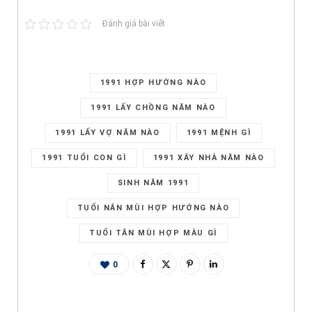
Đánh giá bài viết
1991 HỢP HƯỚNG NÀO
1991 LẤY CHỒNG NĂM NÀO
1991 LẤY VỢ NĂM NÀO
1991 MỆNH GÌ
1991 TUỔI CON GÌ
1991 XÂY NHÀ NĂM NÀO
SINH NĂM 1991
TUỔI NÂN MÙI HỢP HƯỚNG NÀO
TUỔI TÂN MÙI HỢP MÀU GÌ
0