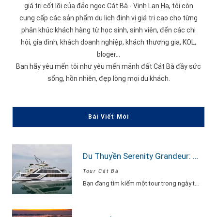
giá trị cốt lõi của đảo ngọc Cát Bà -
Vịnh Lan Hạ
, tôi còn
cung cấp các sản phẩm du lịch định vị giá trị cao cho từng
phân khúc khách hàng từ học sinh, sinh viên, đến các chi
hội, gia đình, khách doanh nghiệp, khách thương gia, KOL,
bloger...
Bạn hãy yêu mến tôi như yêu mến mảnh đất Cát Bà đầy sức
sống, hồn nhiên, đẹp lòng mọi du khách.
Bài Viết Mới
Du Thuyền Serenity Grandeur: Trải Nghiệm Tour Vịnh Lan Hạ 1 Ngày Đẳng Cấp Nhất
Tour Cát Bà
Bạn đang tìm kiếm một tour trong ngày thật “đã”, nhưng vẫn phải sang –…