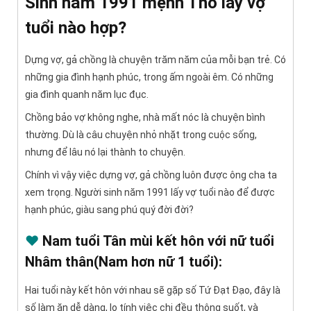
Sinh năm 1991 mệnh Thổ lấy vợ
tuổi nào hợp?
Dựng vợ, gả chồng là chuyện trăm năm của mỗi bạn trẻ. Có
những gia đình hạnh phúc, trong ấm ngoài êm. Có những
gia đình quanh năm lục đục.
Chồng bảo vợ không nghe, nhà mất nóc là chuyện bình
thường. Dù là câu chuyện nhỏ nhặt trong cuộc sống,
nhưng để lâu nó lại thành to chuyện.
Chính vì vậy việc dựng vợ, gả chồng luôn được ông cha ta
xem trọng. Người sinh năm 1991 lấy vợ tuổi nào để được
hạnh phúc, giàu sang phú quý đời đời?
♥
Nam tuổi Tân mùi kết hôn với nữ tuổi
Nhâm thân(Nam hơn nữ 1 tuổi):
Hai tuổi này kết hôn với nhau sẽ gặp số Tứ Đạt Đạo, đây là
số làm ăn dễ dàng, lo tính việc chi đều thông suốt, và