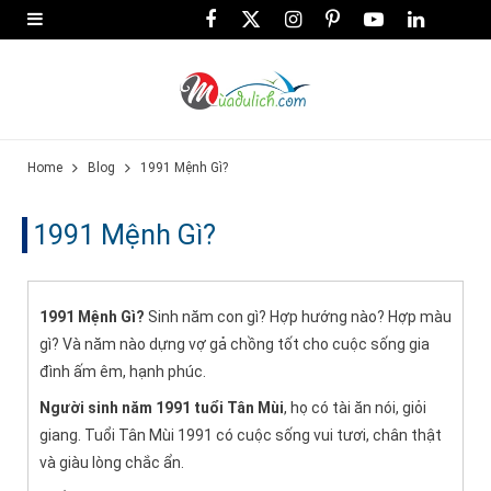
F
X
I
P
Y
L
a
(
n
i
o
i
c
T
s
n
u
n
e
w
t
t
T
k
Home
Blog
1991 Mệnh Gì?
b
i
a
e
u
e
o
t
g
r
b
d
1991 Mệnh Gì?
o
t
r
e
e
I
k
e
a
s
n
1991 Mệnh Gì?
Sinh năm con gì? Hợp hướng nào? Hợp màu
r
m
t
gì? Và năm nào dựng vợ gả chồng tốt cho cuộc sống gia
đình ấm êm, hạnh phúc.
)
Người sinh năm 1991 tuổi Tân Mùi
, họ có tài ăn nói, giỏi
giang. Tuổi Tân Mùi 1991 có cuộc sống vui tươi, chân thật
và giàu lòng chắc ẩn.