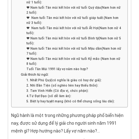
nữ 1 tuổi):
♥ Nam tuổi Tân mùi kết hôn với nữ tuổi Quý dậu(Nam hơn nữ
2 tuổi):
♥ Nam tuổi Tân mùi kết hôn với nữ tuổi giáp tuất.(Nam hơn
nữ 3 tuổi):
♥ Nam tuổi Tân mùi kết hôn với nữ tuổi Ất Hợi(Nam hơn nữ 4
tuổi):
♥ Nam tuổi Tân mùi kết hôn với nữ tuổi Bính tý(Nam hơn nữ 5
tuổi):
♥ Nam tuổi Tân mùi kết hôn với nữ tuổi Mậu dần(Nam hơn nữ
7 tuổi):
♥ Nam tuổi Tân mùi kết hôn với nữ tuổi Kỷ mão (Nam hơn nữ
8 tuổi):
Tuổi Tân Mùi 1991 lấy vợ năm nào hợp?
Giải thích từ ngữ:
1. Nhất Phú Quý(có nghĩa là giàu có hay dư giả):
2. Nhì Bần Tiện (số nghèo hèn hay thiếu thốn):
3. Tam Vinh Hiển (Có địa vị, chức phận):
4.Tứ Đạt Đạo (số dễ làm ăn):
5. Biệt ly hay tuyệt mạng (khó có thể chung sống lâu dài):
Ngũ hành là một trong những phương pháp phổ biển hiện
nay, được sử dụng để lý giải cho người sinh năm 1991
mệnh gì? Hợp hướng nào? Lấy vợ năm nào?…