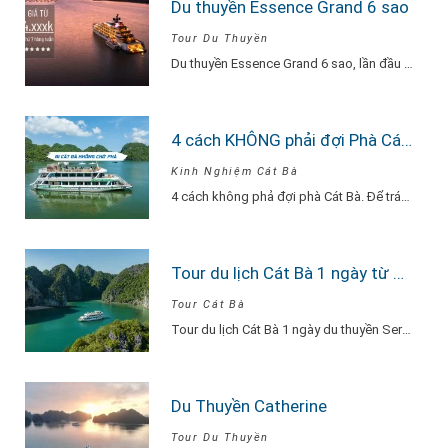
Du thuyền Essence Grand 6 sao
Tour Du Thuyền
Du thuyền Essence Grand 6 sao, lần đầu tiên xuất hiện tại Hạ Long. Với…
4 cách KHÔNG phải đợi Phà Cát Bà
Kinh Nghiệm Cát Bà
4 cách không phả đợi phà Cát Bà. Để tránh phải chờ đợi lâu vì…
Tour du lịch Cát Bà 1 ngày từ Hà Nội Du Thuyền Serenity Explore
Tour Cát Bà
Tour du lịch Cát Bà 1 ngày du thuyền Serenity Explore, đi về trong ngày…
Du Thuyền Catherine
Tour Du Thuyền