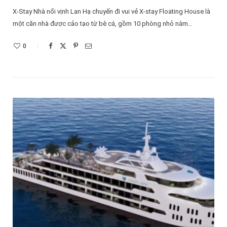
X-Stay Nhà nổi vịnh Lan Hạ chuyến đi vui vẻ X-stay Floating House là
một căn nhà được cảo tạo từ bè cá, gồm 10 phòng nhỏ nằm…
0