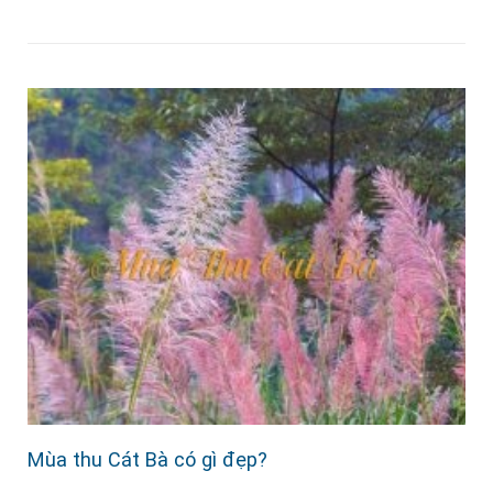
Mùa thu Cát Bà có gì đẹp?