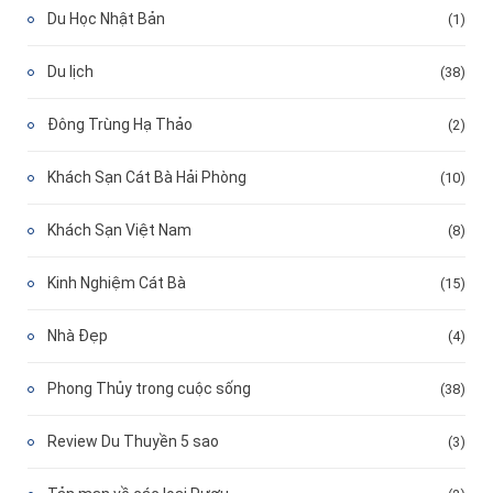
Du Học Nhật Bản
(1)
Du lịch
(38)
Đông Trùng Hạ Thảo
(2)
Khách Sạn Cát Bà Hải Phòng
(10)
Khách Sạn Việt Nam
(8)
Kinh Nghiệm Cát Bà
(15)
Nhà Đẹp
(4)
Phong Thủy trong cuộc sống
(38)
Review Du Thuyền 5 sao
(3)