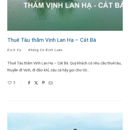
Thuê Tàu thăm Vịnh Lan Hạ – Cát Bà
Dịch Vụ
Không Có Bình Luận
Thuê Tàu thăm Vịnh Lan Hạ – Cát Bà. Quý khách có nhu cầu thuê tàu,
thuyền đi Vịnh, đi đảo khỉ, câu cá hãy gọi cho tôi…
7