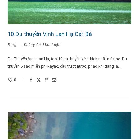
10 Du thuyền Vịnh Lan Hạ Cát Bà
Blog
Không Có Bình Luận
Du Thuyền Vịnh Lan Hạ, top 10 du thuyền yêu thích nhất mùa hè. Du
thuyền 5 sao miễn phí kayak, cầu trượt nước, phao khí đang là…
0