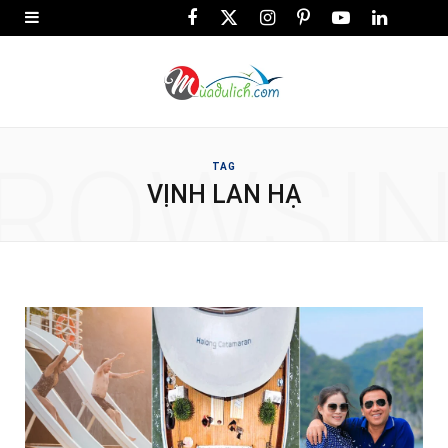
F
X
I
P
Y
L
a
(
n
i
o
i
c
T
s
n
u
n
e
w
t
t
T
k
ROWSI
b
i
a
e
u
e
TAG
VỊNH LAN HẠ
o
t
g
r
b
d
o
t
r
e
e
I
k
e
a
s
n
r
m
t
)