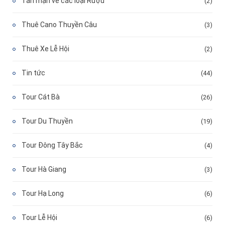
Tản mạn về các loại Rượu
(2)
Thuê Cano Thuyền Câu
(3)
Thuê Xe Lễ Hội
(2)
Tin tức
(44)
Tour Cát Bà
(26)
Tour Du Thuyền
(19)
Tour Đông Tây Bắc
(4)
Tour Hà Giang
(3)
Tour Hạ Long
(6)
Tour Lễ Hội
(6)