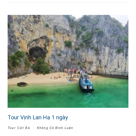
Tour Vịnh Lan Hạ 1 ngày
Tour Cát Bà
Không Có Bình Luận