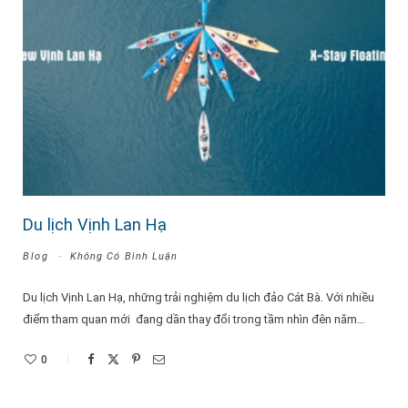
Du lịch Vịnh Lan Hạ
Blog
Không Có Bình Luận
Du lịch Vịnh Lan Hạ, những trải nghiệm du lịch đảo Cát Bà. Với nhiều
điểm tham quan mới đang dần thay đổi trong tầm nhìn đên năm…
0