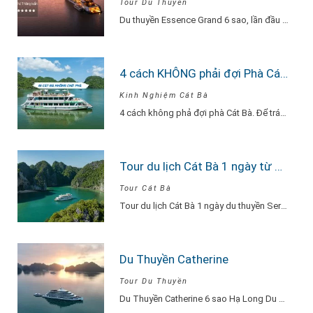
Tour Du Thuyền
Du thuyền Essence Grand 6 sao, lần đầu tiên xuất hiện tại Hạ Long. Với…
4 cách KHÔNG phải đợi Phà Cát Bà
Kinh Nghiệm Cát Bà
4 cách không phả đợi phà Cát Bà. Để tránh phải chờ đợi lâu vì…
Tour du lịch Cát Bà 1 ngày từ Hà Nội Du Thuyền Serenity Explore
Tour Cát Bà
Tour du lịch Cát Bà 1 ngày du thuyền Serenity Explore, đi về trong ngày…
Du Thuyền Catherine
Tour Du Thuyền
Du Thuyền Catherine 6 sao Hạ Long Du Thuyền Catherine một khu nghỉ dưỡng thu…