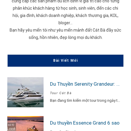
cung cấp các sản phẩm du lịch định vị giá trị cao cho từng
phân khúc khách hàng từ học sinh, sinh viên, đến các chi
hội, gia đình, khách doanh nghiệp, khách thương gia, KOL,
bloger...
Bạn hãy yêu mến tôi như yêu mến mảnh đất Cát Bà đầy sức
sống, hồn nhiên, đẹp lòng mọi du khách.
Bài Viết Mới
Du Thuyền Serenity Grandeur: Trải Nghiệm Tour Vịnh Lan Hạ 1 Ngày Đẳng Cấp Nhất
Tour Cát Bà
Bạn đang tìm kiếm một tour trong ngày thật “đã”, nhưng vẫn phải sang –…
Du thuyền Essence Grand 6 sao