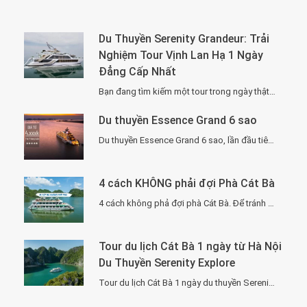
Du Thuyền Serenity Grandeur: Trải
Nghiệm Tour Vịnh Lan Hạ 1 Ngày
Đẳng Cấp Nhất
Bạn đang tìm kiếm một tour trong ngày thật “đã”, nhưng vẫn phải sang –…
Du thuyền Essence Grand 6 sao
Du thuyền Essence Grand 6 sao, lần đầu tiên xuất hiện tại Hạ Long. Với…
4 cách KHÔNG phải đợi Phà Cát Bà
4 cách không phả đợi phà Cát Bà. Để tránh phải chờ đợi lâu vì…
Tour du lịch Cát Bà 1 ngày từ Hà Nội
Du Thuyền Serenity Explore
Tour du lịch Cát Bà 1 ngày du thuyền Serenity Explore, đi về trong ngày…