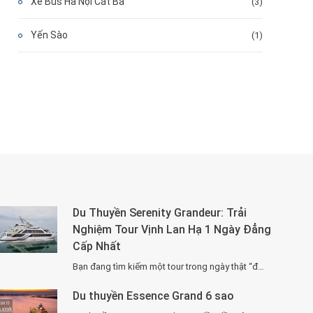
Xe Bus Hà Nội Cát Bà
(3)
Yến Sào
(1)
Du Thuyền Serenity Grandeur: Trải
Nghiệm Tour Vịnh Lan Hạ 1 Ngày Đẳng
Cấp Nhất
Bạn đang tìm kiếm một tour trong ngày thật “đã”, nhưng vẫn phải sang –…
Du thuyền Essence Grand 6 sao