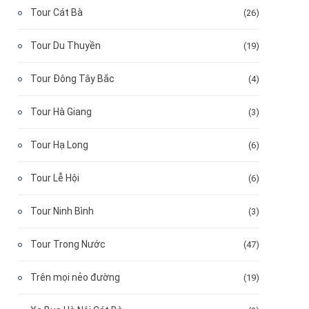
Tour Cát Bà
(26)
Tour Du Thuyền
(19)
Tour Đông Tây Bắc
(4)
Tour Hà Giang
(3)
Tour Hạ Long
(6)
Tour Lễ Hội
(6)
Tour Ninh Bình
(3)
Tour Trong Nước
(47)
Trên mọi nẻo đường
(19)