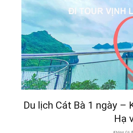
Du lịch Cát Bà 1 ngày – 
Hạ v
Không Có B