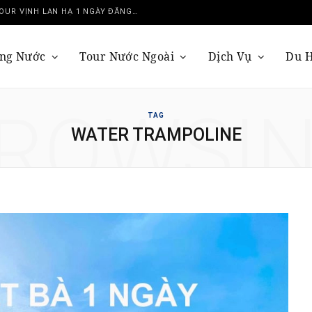
DU THUYỀN SERENITY GRANDEUR: TRẢI NGHIỆM TOUR VỊNH LAN HẠ 1 NGÀY ĐẲNG CẤP NHẤT
ong Nước
Tour Nước Ngoài
Dịch Vụ
Du 
ROWSI
TAG
WATER TRAMPOLINE