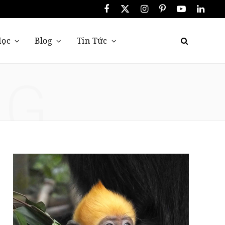
F
X
I
P
Y
L
a
(
n
i
o
i
Học
Blog
Tin Tức
c
T
s
n
u
n
e
w
t
t
T
k
NG
b
i
a
e
u
e
o
t
g
r
b
d
o
t
r
e
e
I
k
e
a
s
n
r
m
t
)