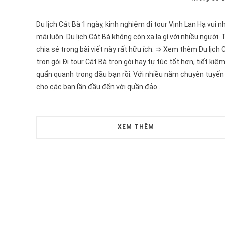
Du lịch Cát Bà 1 ngày, kinh nghiệm đi tour Vịnh Lan Hạ vui 
mái luôn. Du lịch Cát Bà không còn xa lạ gì với nhiều người
chia sẻ trong bài viết này rất hữu ích. ⇒ Xem thêm Du lịch 
trọn gói Đi tour Cát Bà trọn gói hay tự túc tốt hơn, tiết k
quẩn quanh trong đầu bạn rồi. Với nhiều năm chuyên tuyến 
cho các bạn lần đầu đến với quần đảo…
XEM THÊM