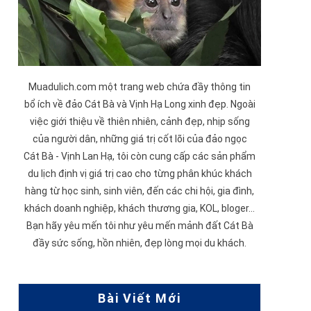
Muadulich.com một trang web chứa đầy thông tin
bổ ích về đảo
Cát Bà
và
Vịnh Hạ Long
xinh đẹp. Ngoài
việc giới thiệu về thiên nhiên, cảnh đẹp, nhịp sống
của người dân, những giá trị cốt lõi của đảo ngọc
Cát Bà -
Vịnh Lan Hạ
, tôi còn cung cấp các sản phẩm
du lịch định vị giá trị cao cho từng phân khúc khách
hàng từ học sinh, sinh viên, đến các chi hội, gia đình,
khách doanh nghiệp, khách thương gia, KOL, bloger...
Bạn hãy yêu mến tôi như yêu mến mảnh đất Cát Bà
đầy sức sống, hồn nhiên, đẹp lòng mọi du khách.
Bài Viết Mới