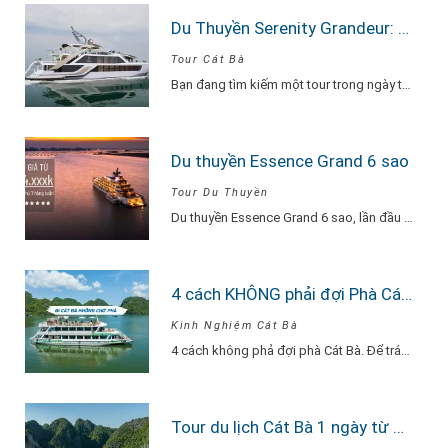
Du Thuyền Serenity Grandeur: Trải Nghiệm Tour Vịnh Lan Hạ 1 Ngày Đẳng Cấp Nhất
Tour Cát Bà
Bạn đang tìm kiếm một tour trong ngày thật “đã”, nhưng vẫn phải sang –…
Du thuyền Essence Grand 6 sao
Tour Du Thuyền
Du thuyền Essence Grand 6 sao, lần đầu tiên xuất hiện tại Hạ Long. Với…
4 cách KHÔNG phải đợi Phà Cát Bà
Kinh Nghiệm Cát Bà
4 cách không phả đợi phà Cát Bà. Để tránh phải chờ đợi lâu vì…
Tour du lịch Cát Bà 1 ngày từ Hà Nội Du Thuyền Serenity Explore