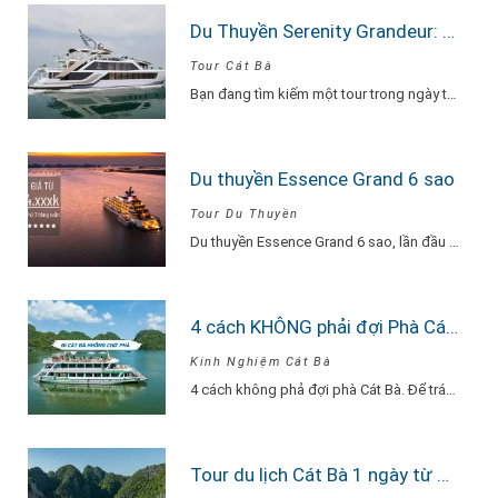
Du Thuyền Serenity Grandeur: Trải Nghiệm Tour Vịnh Lan Hạ 1 Ngày Đẳng Cấp Nhất
Tour Cát Bà
Bạn đang tìm kiếm một tour trong ngày thật “đã”, nhưng vẫn phải sang –…
Du thuyền Essence Grand 6 sao
Tour Du Thuyền
Du thuyền Essence Grand 6 sao, lần đầu tiên xuất hiện tại Hạ Long. Với…
4 cách KHÔNG phải đợi Phà Cát Bà
Kinh Nghiệm Cát Bà
4 cách không phả đợi phà Cát Bà. Để tránh phải chờ đợi lâu vì…
Tour du lịch Cát Bà 1 ngày từ Hà Nội Du Thuyền Serenity Explore