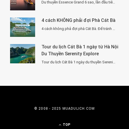
Du thuyền Essence Grand 6 sao, lần đầu tiên xuất hiện tại Hạ Long. Với…
4 cách KHÔNG phải đợi Phà Cát Bà
4 cách không phả đợi phà Cát Bà. Để tránh phải chờ đợi lâu vì…
Tour du lịch Cát Bà 1 ngày từ Hà Nội
Du Thuyền Serenity Explore
Tour du lịch Cát Bà 1 ngày du thuyền Serenity Explore, đi về trong ngày…
© 2008 - 2025 MUADULICH.COM
TOP