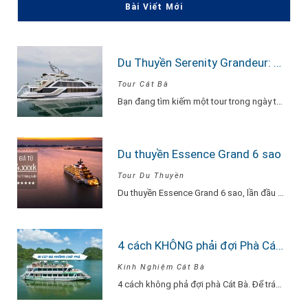
Bài Viết Mới
Du Thuyền Serenity Grandeur: Trải Nghiệm Tour Vịnh Lan Hạ 1 Ngày Đẳng Cấp Nhất
Tour Cát Bà
Bạn đang tìm kiếm một tour trong ngày thật “đã”, nhưng vẫn phải sang –…
Du thuyền Essence Grand 6 sao
Tour Du Thuyền
Du thuyền Essence Grand 6 sao, lần đầu tiên xuất hiện tại Hạ Long. Với…
4 cách KHÔNG phải đợi Phà Cát Bà
Kinh Nghiệm Cát Bà
4 cách không phả đợi phà Cát Bà. Để tránh phải chờ đợi lâu vì…