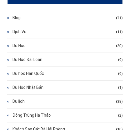
Blog
(71)
Dịch Vụ
(11)
Du Học
(20)
Du Học Đài Loan
(9)
Du học Hàn Quốc
(9)
Du Học Nhật Bản
(1)
Du lịch
(38)
Đông Trùng Hạ Thảo
(2)
Khách Sạn Cát Bà Hải Phòng
(10)