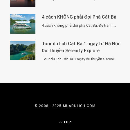
4 cách KHÔNG phải đợi Phà Cát Bà
4 cách không phả đợi phà Cát Bà. Để tránh phải chờ đợi lâu vì…
Tour du lịch Cát Bà 1 ngày từ Hà Nội
Du Thuyền Serenity Explore
Tour du lịch Cát Bà 1 ngày du thuyền Serenity Explore, đi về trong ngày…
© 2008 - 2025 MUADULICH.COM
TOP