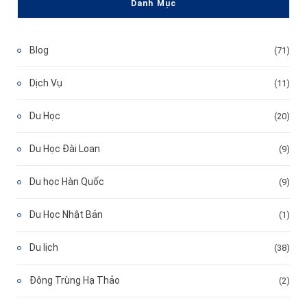
Danh Mục
Blog
(71)
Dịch Vụ
(11)
Du Học
(20)
Du Học Đài Loan
(9)
Du học Hàn Quốc
(9)
Du Học Nhật Bản
(1)
Du lịch
(38)
Đông Trùng Hạ Thảo
(2)