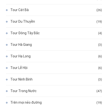
Tour Cát Bà
(26)
Tour Du Thuyền
(19)
Tour Đông Tây Bắc
(4)
Tour Hà Giang
(3)
Tour Hạ Long
(6)
Tour Lễ Hội
(6)
Tour Ninh Bình
(3)
Tour Trong Nước
(47)
Trên mọi nẻo đường
(19)