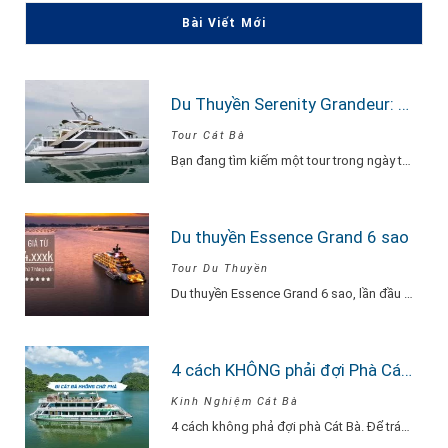
Bài Viết Mới
Du Thuyền Serenity Grandeur: Trải Nghiệm Tour Vịnh Lan Hạ 1 Ngày Đẳng Cấp Nhất
Tour Cát Bà
Bạn đang tìm kiếm một tour trong ngày thật “đã”, nhưng vẫn phải sang –…
Du thuyền Essence Grand 6 sao
Tour Du Thuyền
Du thuyền Essence Grand 6 sao, lần đầu tiên xuất hiện tại Hạ Long. Với…
4 cách KHÔNG phải đợi Phà Cát Bà
Kinh Nghiệm Cát Bà
4 cách không phả đợi phà Cát Bà. Để tránh phải chờ đợi lâu vì…