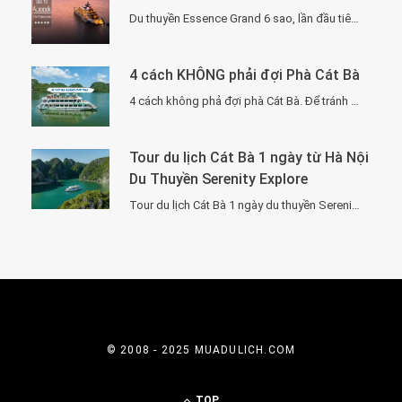
Du thuyền Essence Grand 6 sao, lần đầu tiên xuất hiện tại Hạ Long. Với…
4 cách KHÔNG phải đợi Phà Cát Bà
4 cách không phả đợi phà Cát Bà. Để tránh phải chờ đợi lâu vì…
Tour du lịch Cát Bà 1 ngày từ Hà Nội
Du Thuyền Serenity Explore
Tour du lịch Cát Bà 1 ngày du thuyền Serenity Explore, đi về trong ngày…
© 2008 - 2025 MUADULICH.COM
TOP