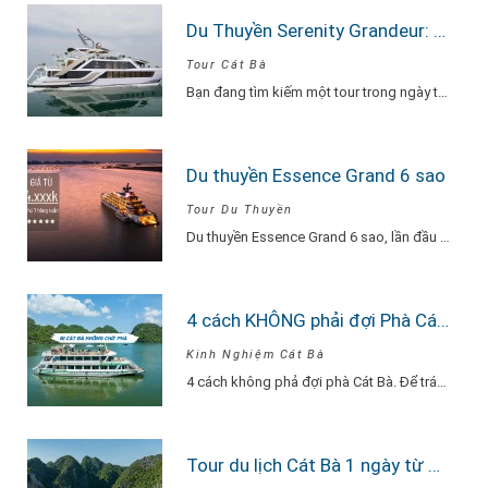
Du Thuyền Serenity Grandeur: Trải Nghiệm Tour Vịnh Lan Hạ 1 Ngày Đẳng Cấp Nhất
Tour Cát Bà
Bạn đang tìm kiếm một tour trong ngày thật “đã”, nhưng vẫn phải sang –…
Du thuyền Essence Grand 6 sao
Tour Du Thuyền
Du thuyền Essence Grand 6 sao, lần đầu tiên xuất hiện tại Hạ Long. Với…
4 cách KHÔNG phải đợi Phà Cát Bà
Kinh Nghiệm Cát Bà
4 cách không phả đợi phà Cát Bà. Để tránh phải chờ đợi lâu vì…
Tour du lịch Cát Bà 1 ngày từ Hà Nội Du Thuyền Serenity Explore